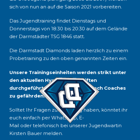
sich von nun an auf die Saison 2021 vorbereiten.
Das Jugendtraining findet Dienstags und
Donnerstags von 18:30 bis 20:30 auf dem Gelände
der Darmstädter TSG 1846 statt.
Die Darmstadt Diamonds laden herzlich zu einem
Probetraining zu den oben genannten Zeiten ein.
Unsere Trainingseinheiten werden strikt unter
den aktuellen Hygienevorschriften
durchgeführt um weder Spieler noch Coaches
zu gefährden.
Solltet Ihr Fragen zum Training haben, könntet ihr
euch einfach per
WhatsApp
,
E-
Mail
oder
telefonisch
bei unserer Jugendwartin
Kirsten Bauer melden.