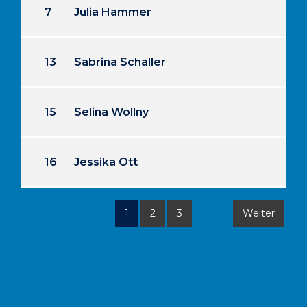
7
Julia Hammer
13
Sabrina Schaller
15
Selina Wollny
16
Jessika Ott
1
2
3
Weiter