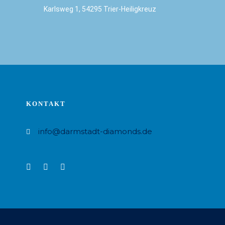
Karlsweg 1, 54295 Trier-Heiligkreuz
KONTAKT
info@darmstadt-diamonds.de