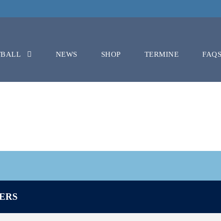
TBALL
NEWS
SHOP
TERMINE
FAQ
 LADIES VS TRI
PERS