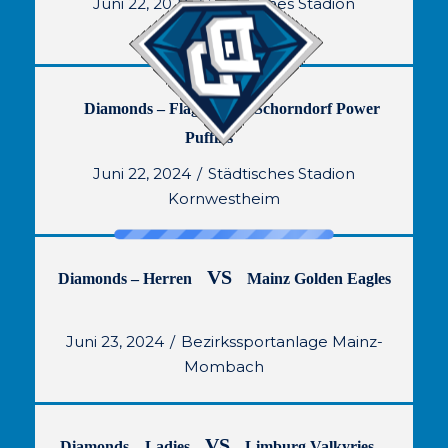
Juni 22, 2024
Städtisches Stadion
Kornwestheim
VS
Diamonds – Flag
Schorndorf Power
Puffins
Juni 22, 2024
Städtisches Stadion
Kornwestheim
VS
Diamonds – Herren
Mainz Golden Eagles
Juni 23, 2024
Bezirkssportanlage Mainz-
Mombach
VS
Diamonds – Ladies
Limburg Valkyries