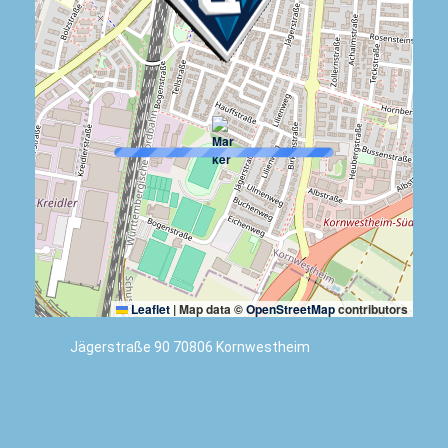
Leaflet
|
Map data ©
OpenStreetMap
contributors
Jägerstraße 90 70806 Kornwestheim