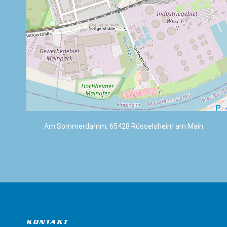
Am Sommerdamm, 65428 Rüsselsheim am Main
KONTAKT