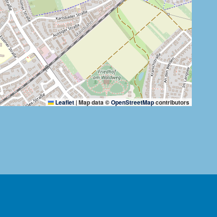
Leaflet
|
Map data ©
OpenStreetMap
contributors