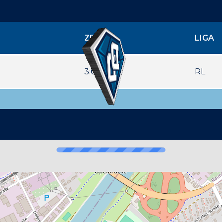
ZEIT
LIGA
3:00 pm
RL