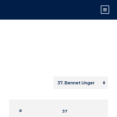
BENNET UNGER
#
37