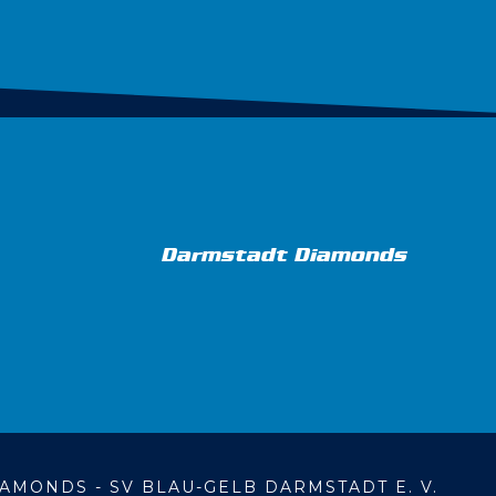
Darmstadt Diamonds
AMONDS - SV BLAU-GELB DARMSTADT E. V.