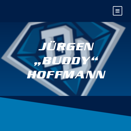
JÜRGEN
„BUDDY“
HOFFMANN