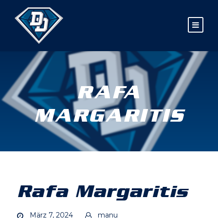
RAFA
MARGARITIS
Rafa Margaritis
März 7, 2024
manu